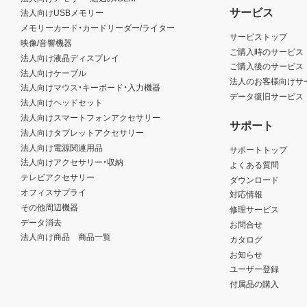
サービス
法人向けUSBメモリー
メモリーカード・カードリーダー/ライター
サービストップ
映像/音響機器
ご購入時のサービス
法人向け液晶ディスプレイ
ご購入後のサービス
法人向けケーブル
法人のお客様向けサ
法人向けマウス・キーボード・入力機器
データ復旧サービス
法人向けヘッドセット
法人向けスマートフォンアクセサリー
サポート
法人向けタブレットアクセサリー
法人向け電源関連用品
サポートトップ
法人向けアクセサリー・収納
よくある質問
テレビアクセサリー
ダウンロード
オフィスサプライ
対応情報
その他周辺機器
修理サービス
データ消去
お問合せ
法人向け商品 商品一覧
カタログ
お知らせ
ユーザー登録
付属品の購入