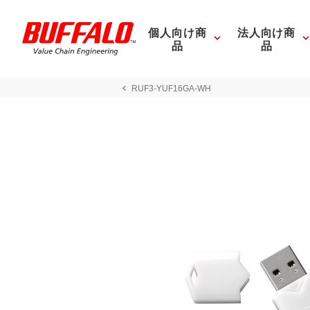
個人向け商
法人向け商
品
品
RUF3-YUF16GA-WH