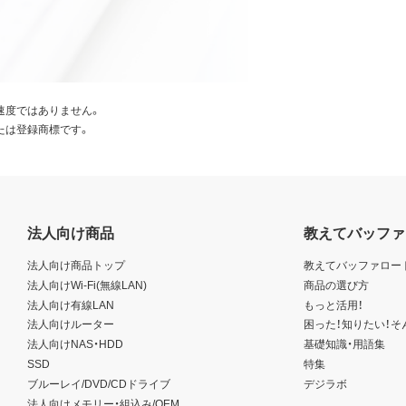
速度ではありません。
たは登録商標です。
法人向け商品
教えてバッファ
法人向け商品トップ
教えてバッファロー
法人向けWi-Fi(無線LAN)
商品の選び方
法人向け有線LAN
もっと活用！
法人向けルーター
困った！知りたい！そ
法人向けNAS・HDD
基礎知識・用語集
SSD
特集
ブルーレイ/DVD/CDドライブ
デジラボ
法人向けメモリー・組込み/OEM