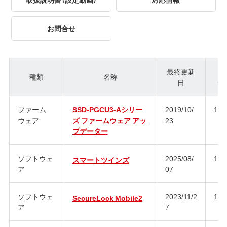
お問合せ
最終更新
種類
名称
日
ジ
ファーム
SSD-PGCU3-Aシリー
2019/10/
1.0
ウェア
ズ ファームウェア アッ
23
プデーター
ソフトウェ
2025/08/
1.1
スマートツインズ
ア
07
ソフトウェ
2023/11/2
1.1
SecureLock Mobile2
ア
7