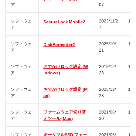
ア
07
ソフトウェ
2023/11/2
1.1
SecureLock Mobile2
ア
7
ソフトウェ
2025/10/
1.3
DiskFormatter2
ア
21
ソフトウェ
おでかけロック設定 (W
2019/12/
1.2
ア
indows)
23
ソフトウェ
おでかけロック設定 (M
2025/12/
1.1
ア
ac)
23
ソフトウェ
ファームウェア切り替
2021/06/
1.0
ア
えツール (Mac)
30
ソフトウェ
ポータブルSSD ファー
2021/06/
1.0