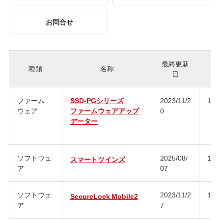
お問合せ
最終更新
種類
名称
日
ジ
ファーム
SSD-PGシリーズ
2023/11/2
1.0
ウェア
ファームウェアアップ
0
データー
ソフトウェ
2025/08/
1.1
スマートツインズ
ア
07
ソフトウェ
2023/11/2
1.1
SecureLock Mobile2
ア
7