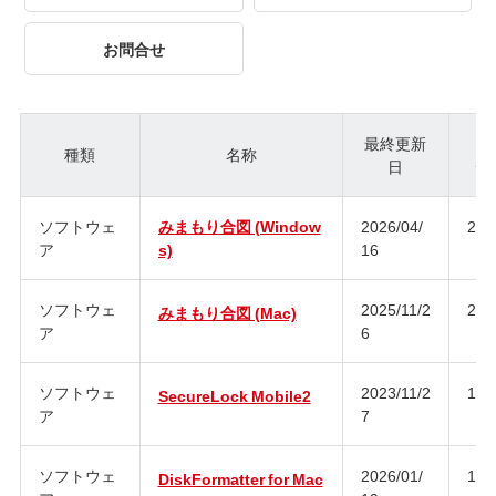
お問合せ
最終更新
種類
名称
日
ジ
ソフトウェ
みまもり合図 (Window
2026/04/
2.0
ア
s)
16
ソフトウェ
2025/11/2
2.0
みまもり合図 (Mac)
ア
6
ソフトウェ
2023/11/2
1.1
SecureLock Mobile2
ア
7
ソフトウェ
2026/01/
1.0
DiskFormatter for Mac