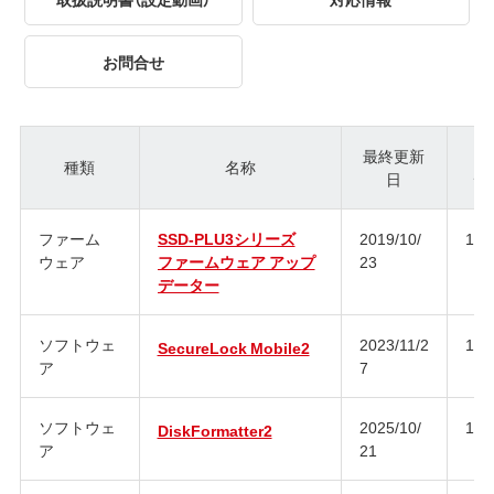
お問合せ
最終更新
種類
名称
日
ジ
ファーム
SSD-PLU3シリーズ
2019/10/
1.0
ウェア
ファームウェア アップ
23
データー
ソフトウェ
2023/11/2
1.1
SecureLock Mobile2
ア
7
ソフトウェ
2025/10/
1.3
DiskFormatter2
ア
21