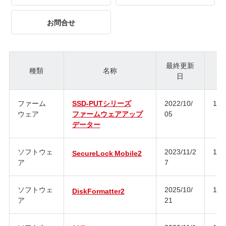
お問合せ
最終更新
種類
名称
日
ジ
ファーム
SSD-PUTシリーズ
2022/10/
1.0
ウェア
ファームウェアアップ
05
データー
ソフトウェ
2023/11/2
1.1
SecureLock Mobile2
ア
7
ソフトウェ
2025/10/
1.3
DiskFormatter2
ア
21