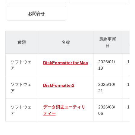
お問合せ
最終更新
種類
名称
日
ジ
ソフトウェ
2026/01/
1.0
DiskFormatter for Mac
ア
19
ソフトウェ
2025/10/
1.3
DiskFormatter2
ア
21
ソフトウェ
データ消去ユーティリ
2026/08/
1.3
ア
ティー
06