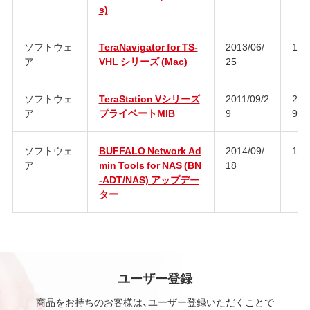
s)
ソフトウェ
TeraNavigator for TS-
2013/06/
1.2
ア
VHL シリーズ (Mac)
25
ソフトウェ
TeraStation Vシリーズ
2011/09/2
201
ア
プライベートMIB
9
900
ソフトウェ
BUFFALO Network Ad
2014/09/
1.3.
ア
min Tools for NAS (BN
18
-ADT/NAS) アップデー
ター
ユーザー登録
商品をお持ちのお客様は、ユーザー登録いただくことで