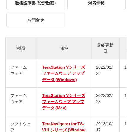
取扱説明書（設定動画）
対応情報
お問合せ
最終更新
種類
名称
日
ジ
ファーム
TeraStation Vシリーズ
2022/02/
1.3
ウェア
ファームウェア アップ
28
データ (Windows)
ファーム
TeraStation Vシリーズ
2022/02/
1.3
ウェア
ファームウェア アップ
28
データ (Mac)
ソフトウェ
TeraNavigator for TS-
2013/10/
1.2
ア
VHLシリーズ (Window
17