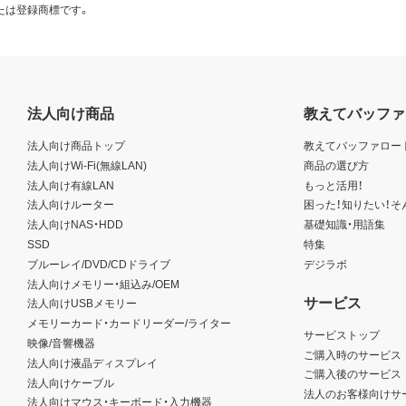
たは登録商標です。
法人向け商品
教えてバッファ
法人向け商品トップ
教えてバッファロー
法人向けWi-Fi(無線LAN)
商品の選び方
法人向け有線LAN
もっと活用！
法人向けルーター
困った！知りたい！そ
法人向けNAS・HDD
基礎知識・用語集
SSD
特集
ブルーレイ/DVD/CDドライブ
デジラボ
法人向けメモリー・組込み/OEM
サービス
法人向けUSBメモリー
メモリーカード・カードリーダー/ライター
サービストップ
映像/音響機器
ご購入時のサービス
法人向け液晶ディスプレイ
ご購入後のサービス
法人向けケーブル
法人のお客様向けサ
法人向けマウス・キーボード・入力機器