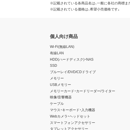
※記載されている各商品名は、一般に各社の商標ま
※記載されている価格は、希望小売価格です。
個人向け商品
Wi-Fi(無線LAN)
有線LAN
HDD(ハードディスク)・NAS
SSD
ブルーレイ/DVD/CDドライブ
メモリー
USBメモリー
メモリーカード・カードリーダー/ライター
映像/音響機器
ケーブル
マウス・キーボード・入力機器
Webカメラ・ヘッドセット
スマートフォンアクセサリー
タブレットアクセサリー