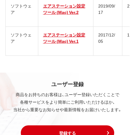
ソフトウェ
エアステーション設定
2019/09/
2.1.
ア
ツール (Mac) Ver.2
17
ソフトウェ
エアステーション設定
2017/12/
1.0
ア
ツール (Mac) Ver.1
05
ユーザー登録
商品をお持ちのお客様は、ユーザー登録いただくことで
各種サービスをより簡単にご利用いただけるほか、
当社から重要なお知らせや最新情報をお届けいたします。
登録する