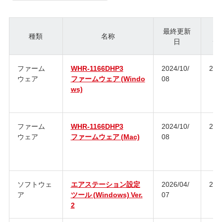
最終更新
種類
名称
日
ジ
ファーム
WHR-1166DHP3
2024/10/
2.9
ウェア
ファームウェア (Windo
08
ws)
ファーム
WHR-1166DHP3
2024/10/
2.9
ウェア
ファームウェア (Mac)
08
ソフトウェ
エアステーション設定
2026/04/
2.2.
ア
ツール (Windows) Ver.
07
2