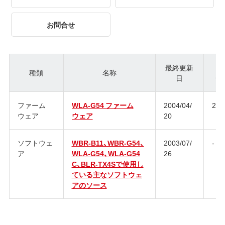
お問合せ
最終更新
種類
名称
日
ジ
ファーム
WLA-G54 ファーム
2004/04/
2.2
ウェア
ウェア
20
ソフトウェ
WBR-B11、WBR-G54、
2003/07/
-
ア
WLA-G54、WLA-G54
26
C、BLR-TX4Sで使用し
ている主なソフトウェ
アのソース