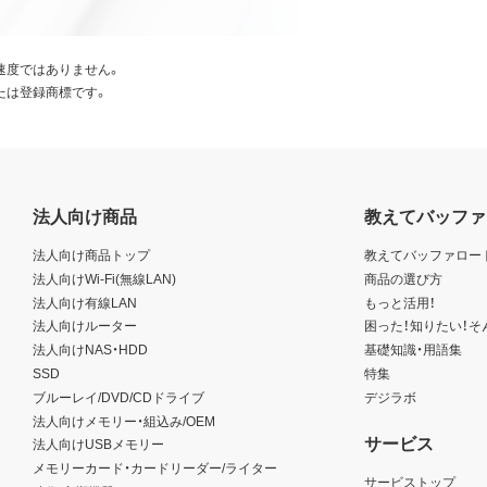
速度ではありません。
たは登録商標です。
法人向け商品
教えてバッファ
法人向け商品トップ
教えてバッファロー
法人向けWi-Fi(無線LAN)
商品の選び方
法人向け有線LAN
もっと活用！
法人向けルーター
困った！知りたい！そ
法人向けNAS・HDD
基礎知識・用語集
SSD
特集
ブルーレイ/DVD/CDドライブ
デジラボ
法人向けメモリー・組込み/OEM
サービス
法人向けUSBメモリー
メモリーカード・カードリーダー/ライター
サービストップ