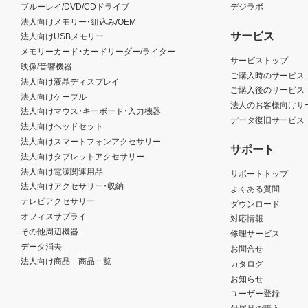
ブルーレイ/DVD/CDドライブ
デジラボ
法人向けメモリー・組込み/OEM
サービス
法人向けUSBメモリー
メモリーカード・カードリーダー/ライター
サービストップ
映像/音響機器
ご購入時のサービス
法人向け液晶ディスプレイ
ご購入後のサービス
法人向けケーブル
法人のお客様向けサ
法人向けマウス・キーボード・入力機器
データ復旧サービス
法人向けヘッドセット
法人向けスマートフォンアクセサリー
サポート
法人向けタブレットアクセサリー
法人向け電源関連用品
サポートトップ
法人向けアクセサリー・収納
よくある質問
テレビアクセサリー
ダウンロード
オフィスサプライ
対応情報
その他周辺機器
修理サービス
データ消去
お問合せ
法人向け商品 商品一覧
カタログ
お知らせ
ユーザー登録