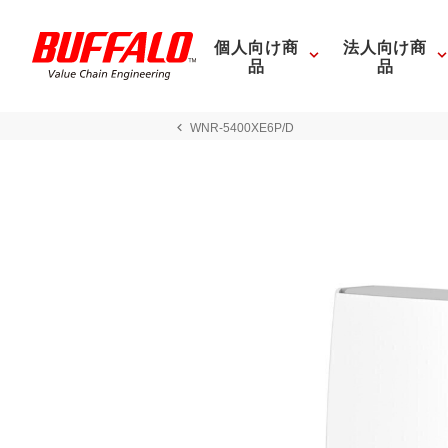
個人向け商
法人向け商
品
品
WNR-5400XE6P/D