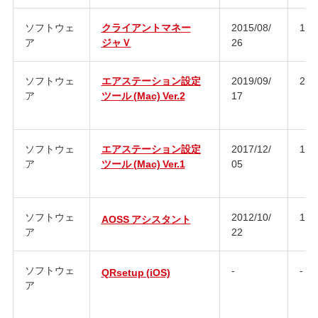
ソフトウェ
クライアントマネー
2015/08/
1.5.
ア
ジャＶ
26
ソフトウェ
エアステーション設定
2019/09/
2.1.
ア
ツール (Mac) Ver.2
17
ソフトウェ
エアステーション設定
2017/12/
1.0
ア
ツール (Mac) Ver.1
05
ソフトウェ
2012/10/
1.2.
AOSS アシスタント
ア
22
ソフトウェ
-
-
QRsetup (iOS)
ア