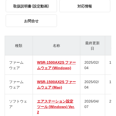
取扱説明書（設定動画）
対応情報
お問合せ
最終更新
種類
名称
日
ジ
ファーム
WSR-1500AX2S ファー
2025/02/
1.1
ウェア
ムウェア (Windows)
04
ファーム
WSR-1500AX2S ファー
2025/02/
1.1
ウェア
ムウェア (Mac)
04
ソフトウェ
エアステーション設定
2026/04/
2.2.
ア
ツール (Windows) Ver.
07
2