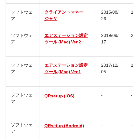
ソフトウェ
クライアントマネー
2015/08/
1.5.
ア
ジャＶ
26
ソフトウェ
エアステーション設定
2019/09/
2.1.
ア
ツール (Mac) Ver.2
17
ソフトウェ
エアステーション設定
2017/12/
1.0
ア
ツール (Mac) Ver.1
05
ソフトウェ
-
-
QRsetup (iOS)
ア
ソフトウェ
-
-
QRsetup (Android)
ア