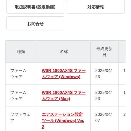
取扱説明書（設定動画）
対応情報
お問合せ
最終更新
種類
名称
日
ジ
ファーム
WSR-1800AX4S ファー
2025/04/
1.1
ウェア
ムウェア (Windows)
23
ファーム
WSR-1800AX4S ファー
2025/04/
1.1
ウェア
ムウェア (Mac)
23
ソフトウェ
エアステーション設定
2026/04/
2.2.
ア
ツール (Windows) Ver.
07
2