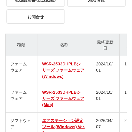
お問合せ
最終更新
種類
名称
日
ジ
ファーム
WSR-2533DHPLBシ
2024/10/
1.1
ウェア
リーズ ファームウェア
01
(Windows)
ファーム
WSR-2533DHPLBシ
2024/10/
1.1
ウェア
リーズ ファームウェア
01
(Mac)
ソフトウェ
エアステーション設定
2026/04/
2.2.
ア
ツール (Windows) Ver.
07