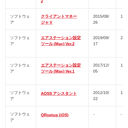
2
ソフトウェ
クライアントマネー
2015/08/
1.5.
ア
ジャＶ
26
ソフトウェ
エアステーション設定
2019/09/
2.1.
ア
ツール (Mac) Ver.2
17
ソフトウェ
エアステーション設定
2017/12/
1.0
ア
ツール (Mac) Ver.1
05
ソフトウェ
2012/10/
1.2.
AOSS アシスタント
ア
22
ソフトウェ
-
-
QRsetup (iOS)
ア