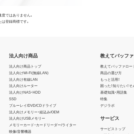
速度ではありません。
たは登録商標です。
法人向け商品
教えてバッファ
法人向け商品トップ
教えてバッファロー
法人向けWi-Fi(無線LAN)
商品の選び方
法人向け有線LAN
もっと活用！
法人向けルーター
困った！知りたい！そ
法人向けNAS・HDD
基礎知識・用語集
SSD
特集
ブルーレイ/DVD/CDドライブ
デジラボ
法人向けメモリー・組込み/OEM
サービス
法人向けUSBメモリー
メモリーカード・カードリーダー/ライター
サービストップ
映像/音響機器