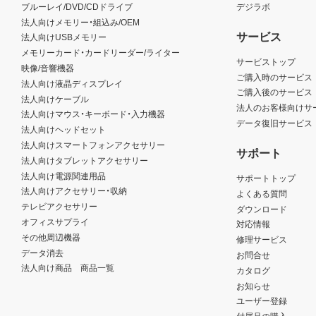
ブルーレイ/DVD/CDドライブ
デジラボ
法人向けメモリー・組込み/OEM
サービス
法人向けUSBメモリー
メモリーカード・カードリーダー/ライター
サービストップ
映像/音響機器
ご購入時のサービス
法人向け液晶ディスプレイ
ご購入後のサービス
法人向けケーブル
法人のお客様向けサ
法人向けマウス・キーボード・入力機器
データ復旧サービス
法人向けヘッドセット
法人向けスマートフォンアクセサリー
サポート
法人向けタブレットアクセサリー
法人向け電源関連用品
サポートトップ
法人向けアクセサリー・収納
よくある質問
テレビアクセサリー
ダウンロード
オフィスサプライ
対応情報
その他周辺機器
修理サービス
データ消去
お問合せ
法人向け商品 商品一覧
カタログ
お知らせ
ユーザー登録