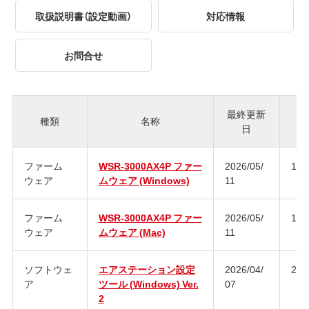
取扱説明書（設定動画）
対応情報
お問合せ
最終更新
種類
名称
日
ジ
ファーム
WSR-3000AX4P ファー
2026/05/
1.2
ウェア
ムウェア (Windows)
11
ファーム
WSR-3000AX4P ファー
2026/05/
1.2
ウェア
ムウェア (Mac)
11
ソフトウェ
エアステーション設定
2026/04/
2.2.
ア
ツール (Windows) Ver.
07
2