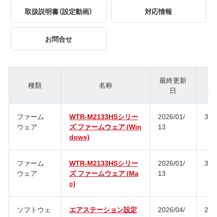
取扱説明書（設定動画）
対応情報
お問合せ
最終更新
種類
名称
日
ジ
ファーム
WTR-M2133HSシリー
2026/01/
3.0
ウェア
ズ ファームウェア (Win
13
dows)
ファーム
WTR-M2133HSシリー
2026/01/
3.0
ウェア
ズ ファームウェア (Ma
13
c)
ソフトウェ
エアステーション設定
2026/04/
2.2.