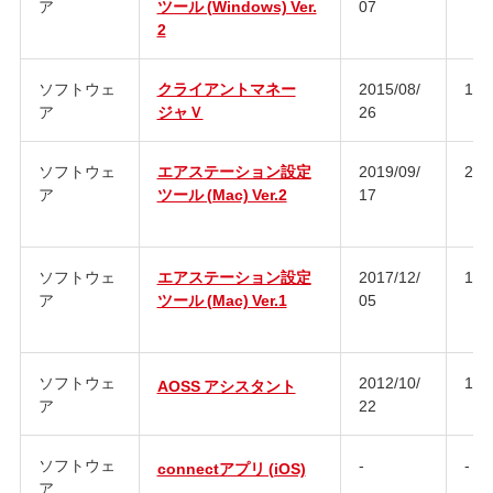
ア
ツール (Windows) Ver.
07
2
ソフトウェ
クライアントマネー
2015/08/
1.5.
ア
ジャＶ
26
ソフトウェ
エアステーション設定
2019/09/
2.1.
ア
ツール (Mac) Ver.2
17
ソフトウェ
エアステーション設定
2017/12/
1.0
ア
ツール (Mac) Ver.1
05
ソフトウェ
2012/10/
1.2.
AOSS アシスタント
ア
22
ソフトウェ
-
-
connectアプリ (iOS)
ア