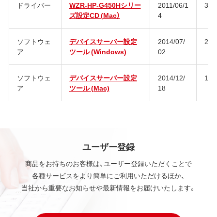
ドライバー
WZR-HP-G450Hシリー
2011/06/1
3.5.
ズ設定CD (Mac）
4
ソフトウェ
デバイスサーバー設定
2014/07/
2.2.
ア
ツール (Windows)
02
ソフトウェ
デバイスサーバー設定
2014/12/
1.9.
ア
ツール (Mac)
18
ユーザー登録
商品をお持ちのお客様は、ユーザー登録いただくことで
各種サービスをより簡単にご利用いただけるほか、
当社から重要なお知らせや最新情報をお届けいたします。