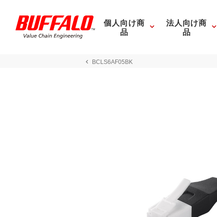
個人向け商
法人向け商
品
品
BCLS6AF05BK