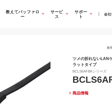
教えてバッファロ
サービ
サポー
会社
ー
ス
ト
発売
ツメの折れないLANケ
ラットタイプ
BCLS6AFBKシリーズ
BCLS6A
商品情報