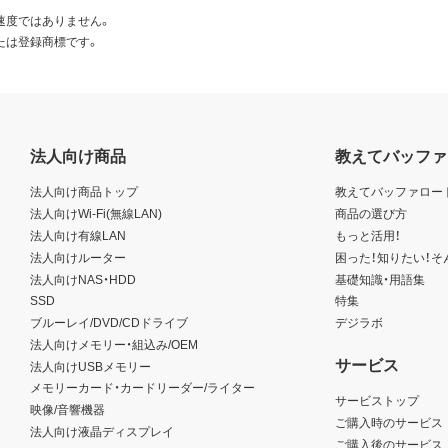
速度ではありません。
たは登録商標です。
法人向け商品
教えてバッファ
法人向け商品トップ
教えてバッファロー
法人向けWi-Fi(無線LAN)
商品の選び方
法人向け有線LAN
もっと活用！
法人向けルーター
困った！知りたい！そ
法人向けNAS・HDD
基礎知識・用語集
SSD
特集
ブルーレイ/DVD/CDドライブ
デジラボ
法人向けメモリー・組込み/OEM
サービス
法人向けUSBメモリー
メモリーカード・カードリーダー/ライター
サービストップ
映像/音響機器
ご購入時のサービス
法人向け液晶ディスプレイ
ご購入後のサービス