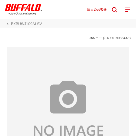
BKBUWJ109ALSV
JANコード：4950190834373