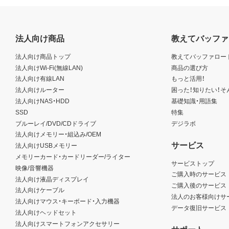
法人向け商品
教えてバッファ
法人向け商品トップ
教えてバッファロー
法人向けWi-Fi(無線LAN)
商品の選び方
法人向け有線LAN
もっと活用！
法人向けルーター
困った！知りたい！そ
法人向けNAS・HDD
基礎知識・用語集
SSD
特集
ブルーレイ/DVD/CDドライブ
デジラボ
法人向けメモリー・組込み/OEM
サービス
法人向けUSBメモリー
メモリーカード・カードリーダー/ライター
サービストップ
映像/音響機器
ご購入時のサービス
法人向け液晶ディスプレイ
ご購入後のサービス
法人向けケーブル
法人のお客様向けサ
法人向けマウス・キーボード・入力機器
データ復旧サービス
法人向けヘッドセット
法人向けスマートフォンアクセサリー
サポート