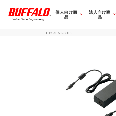
個人向け商
法人向け商
品
品
BSACA02SO16