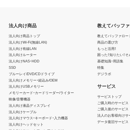
法人向け商品
教えてバッファ
法人向け商品トップ
教えてバッファロー
法人向けWi-Fi(無線LAN)
商品の選び方
法人向け有線LAN
もっと活用！
法人向けルーター
困った！知りたい！そ
法人向けNAS・HDD
基礎知識・用語集
SSD
特集
ブルーレイ/DVD/CDドライブ
デジラボ
法人向けメモリー・組込み/OEM
サービス
法人向けUSBメモリー
メモリーカード・カードリーダー/ライター
サービストップ
映像/音響機器
ご購入時のサービス
法人向け液晶ディスプレイ
ご購入後のサービス
法人向けケーブル
法人のお客様向けサ
法人向けマウス・キーボード・入力機器
データ復旧サービス
法人向けヘッドセット