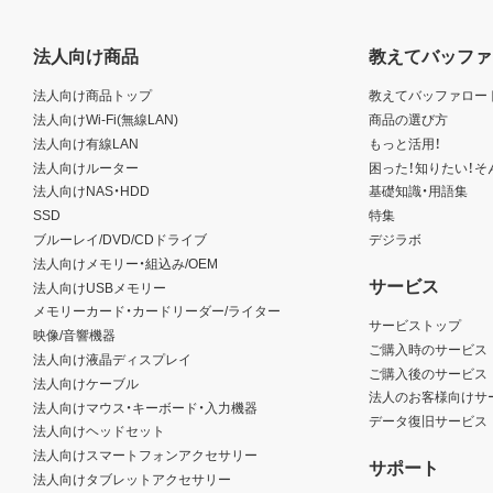
法人向け商品
教えてバッファ
法人向け商品トップ
教えてバッファロー
法人向けWi-Fi(無線LAN)
商品の選び方
法人向け有線LAN
もっと活用！
法人向けルーター
困った！知りたい！そ
法人向けNAS・HDD
基礎知識・用語集
SSD
特集
ブルーレイ/DVD/CDドライブ
デジラボ
法人向けメモリー・組込み/OEM
サービス
法人向けUSBメモリー
メモリーカード・カードリーダー/ライター
サービストップ
映像/音響機器
ご購入時のサービス
法人向け液晶ディスプレイ
ご購入後のサービス
法人向けケーブル
法人のお客様向けサ
法人向けマウス・キーボード・入力機器
データ復旧サービス
法人向けヘッドセット
法人向けスマートフォンアクセサリー
サポート
法人向けタブレットアクセサリー