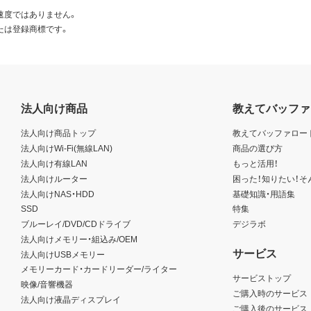
速度ではありません。
たは登録商標です。
法人向け商品
教えてバッファ
法人向け商品トップ
教えてバッファロー
法人向けWi-Fi(無線LAN)
商品の選び方
法人向け有線LAN
もっと活用！
法人向けルーター
困った！知りたい！そ
法人向けNAS・HDD
基礎知識・用語集
SSD
特集
ブルーレイ/DVD/CDドライブ
デジラボ
法人向けメモリー・組込み/OEM
サービス
法人向けUSBメモリー
メモリーカード・カードリーダー/ライター
サービストップ
映像/音響機器
ご購入時のサービス
法人向け液晶ディスプレイ
ご購入後のサービス