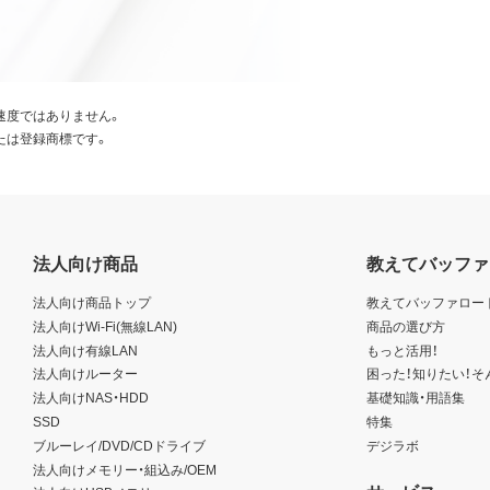
速度ではありません。
たは登録商標です。
法人向け商品
教えてバッファ
法人向け商品トップ
教えてバッファロー
法人向けWi-Fi(無線LAN)
商品の選び方
法人向け有線LAN
もっと活用！
法人向けルーター
困った！知りたい！そ
法人向けNAS・HDD
基礎知識・用語集
SSD
特集
ブルーレイ/DVD/CDドライブ
デジラボ
法人向けメモリー・組込み/OEM