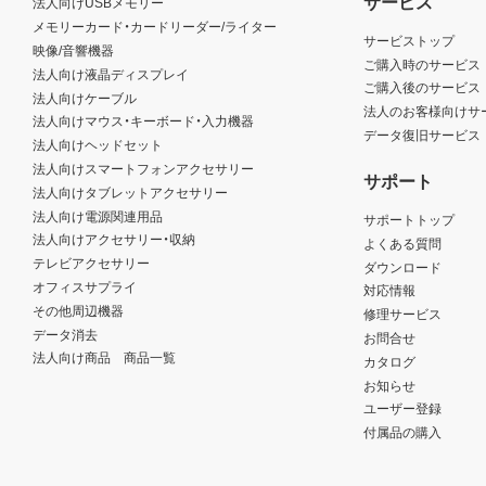
サービス
法人向けUSBメモリー
メモリーカード・カードリーダー/ライター
サービストップ
映像/音響機器
ご購入時のサービス
法人向け液晶ディスプレイ
ご購入後のサービス
法人向けケーブル
法人のお客様向けサ
法人向けマウス・キーボード・入力機器
データ復旧サービス
法人向けヘッドセット
法人向けスマートフォンアクセサリー
サポート
法人向けタブレットアクセサリー
法人向け電源関連用品
サポートトップ
法人向けアクセサリー・収納
よくある質問
テレビアクセサリー
ダウンロード
オフィスサプライ
対応情報
その他周辺機器
修理サービス
データ消去
お問合せ
法人向け商品 商品一覧
カタログ
お知らせ
ユーザー登録
付属品の購入