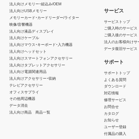
法人向けメモリー・組込み/OEM
サービス
法人向けUSBメモリー
メモリーカード・カードリーダー/ライター
サービストップ
映像/音響機器
ご購入時のサービス
法人向け液晶ディスプレイ
ご購入後のサービス
法人向けケーブル
法人のお客様向けサ
法人向けマウス・キーボード・入力機器
データ復旧サービス
法人向けヘッドセット
法人向けスマートフォンアクセサリー
サポート
法人向けタブレットアクセサリー
法人向け電源関連用品
サポートトップ
法人向けアクセサリー・収納
よくある質問
テレビアクセサリー
ダウンロード
オフィスサプライ
対応情報
その他周辺機器
修理サービス
データ消去
お問合せ
法人向け商品 商品一覧
カタログ
お知らせ
ユーザー登録
付属品の購入