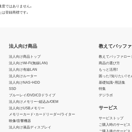
速度ではありません。
たは登録商標です。
法人向け商品
教えてバッファ
法人向け商品トップ
教えてバッファロー
法人向けWi-Fi(無線LAN)
商品の選び方
法人向け有線LAN
もっと活用！
法人向けルーター
困った！知りたい！そ
法人向けNAS・HDD
基礎知識・用語集
SSD
特集
ブルーレイ/DVD/CDドライブ
デジラボ
法人向けメモリー・組込み/OEM
サービス
法人向けUSBメモリー
メモリーカード・カードリーダー/ライター
サービストップ
映像/音響機器
ご購入時のサービス
法人向け液晶ディスプレイ
ご購入後のサービス