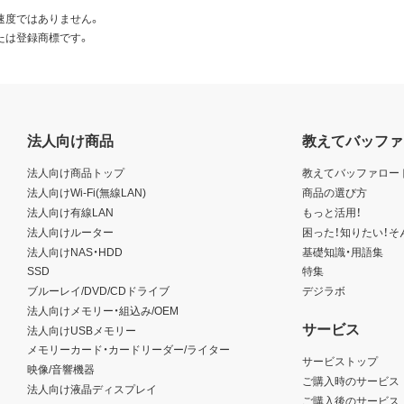
速度ではありません。
たは登録商標です。
法人向け商品
教えてバッファ
法人向け商品トップ
教えてバッファロー
法人向けWi-Fi(無線LAN)
商品の選び方
法人向け有線LAN
もっと活用！
法人向けルーター
困った！知りたい！そ
法人向けNAS・HDD
基礎知識・用語集
SSD
特集
ブルーレイ/DVD/CDドライブ
デジラボ
法人向けメモリー・組込み/OEM
サービス
法人向けUSBメモリー
メモリーカード・カードリーダー/ライター
サービストップ
映像/音響機器
ご購入時のサービス
法人向け液晶ディスプレイ
ご購入後のサービス