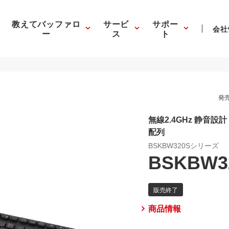
教えてバッファロ
サービ
サポー
会社
ー
ス
ト
発売
無線2.4GHz 静音
配列
BSKBW320Sシリーズ
BSKBW3
商品情報