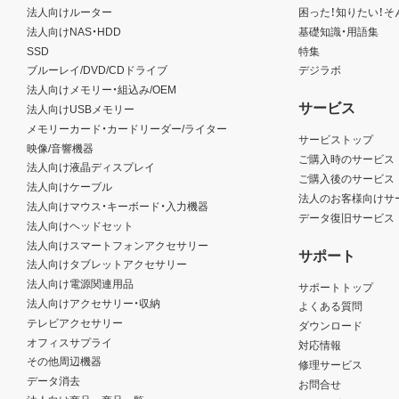
法人向けルーター
困った！知りたい！そ
法人向けNAS・HDD
基礎知識・用語集
SSD
特集
ブルーレイ/DVD/CDドライブ
デジラボ
法人向けメモリー・組込み/OEM
サービス
法人向けUSBメモリー
メモリーカード・カードリーダー/ライター
サービストップ
映像/音響機器
ご購入時のサービス
法人向け液晶ディスプレイ
ご購入後のサービス
法人向けケーブル
法人のお客様向けサ
法人向けマウス・キーボード・入力機器
データ復旧サービス
法人向けヘッドセット
法人向けスマートフォンアクセサリー
サポート
法人向けタブレットアクセサリー
法人向け電源関連用品
サポートトップ
法人向けアクセサリー・収納
よくある質問
テレビアクセサリー
ダウンロード
オフィスサプライ
対応情報
その他周辺機器
修理サービス
データ消去
お問合せ