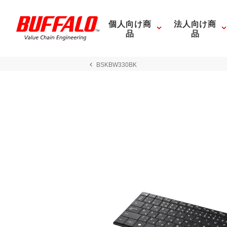
個人向け商
法人向け商
品
品
BSKBW330BK