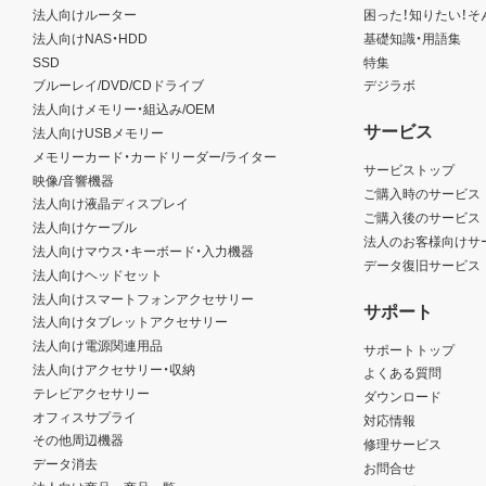
法人向けルーター
困った！知りたい！そ
法人向けNAS・HDD
基礎知識・用語集
SSD
特集
ブルーレイ/DVD/CDドライブ
デジラボ
法人向けメモリー・組込み/OEM
サービス
法人向けUSBメモリー
メモリーカード・カードリーダー/ライター
サービストップ
映像/音響機器
ご購入時のサービス
法人向け液晶ディスプレイ
ご購入後のサービス
法人向けケーブル
法人のお客様向けサ
法人向けマウス・キーボード・入力機器
データ復旧サービス
法人向けヘッドセット
法人向けスマートフォンアクセサリー
サポート
法人向けタブレットアクセサリー
法人向け電源関連用品
サポートトップ
法人向けアクセサリー・収納
よくある質問
テレビアクセサリー
ダウンロード
オフィスサプライ
対応情報
その他周辺機器
修理サービス
データ消去
お問合せ