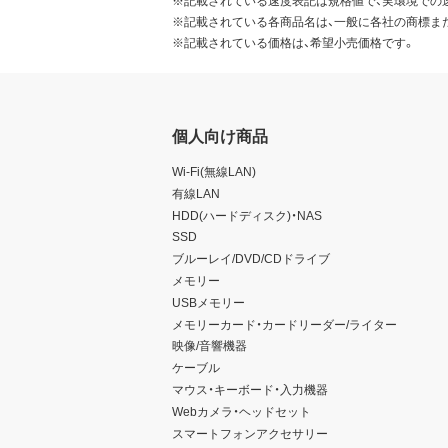
※記載されている速度表記は規格値で、実環境での
※記載されている各商品名は、一般に各社の商標ま
※記載されている価格は、希望小売価格です。
個人向け商品
Wi-Fi(無線LAN)
有線LAN
HDD(ハードディスク)・NAS
SSD
ブルーレイ/DVD/CDドライブ
メモリー
USBメモリー
メモリーカード・カードリーダー/ライター
映像/音響機器
ケーブル
マウス・キーボード・入力機器
Webカメラ・ヘッドセット
スマートフォンアクセサリー