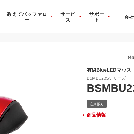
教えてバッファロ
サービ
サポー
会社
ー
ス
ト
発売
有線BlueLEDマウ
BSMBU23Sシリーズ
BSMBU2
商品情報