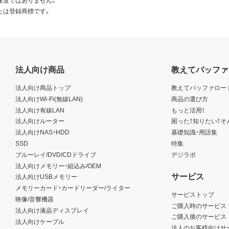
速度ではありません。
たは登録商標です。
法人向け商品
教えてバッファ
法人向け商品トップ
教えてバッファロー
法人向けWi-Fi(無線LAN)
商品の選び方
法人向け有線LAN
もっと活用！
法人向けルーター
困った！知りたい！そ
法人向けNAS・HDD
基礎知識・用語集
SSD
特集
ブルーレイ/DVD/CDドライブ
デジラボ
法人向けメモリー・組込み/OEM
サービス
法人向けUSBメモリー
メモリーカード・カードリーダー/ライター
サービストップ
映像/音響機器
ご購入時のサービス
法人向け液晶ディスプレイ
ご購入後のサービス
法人向けケーブル
法人のお客様向けサ