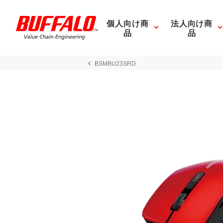
個人向け商
法人向け商
品
品
BSMBU23SRD