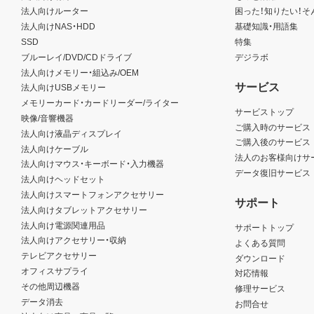
法人向けルーター
困った！知りたい！そ
法人向けNAS・HDD
基礎知識・用語集
SSD
特集
ブルーレイ/DVD/CDドライブ
デジラボ
法人向けメモリー・組込み/OEM
サービス
法人向けUSBメモリー
メモリーカード・カードリーダー/ライター
サービストップ
映像/音響機器
ご購入時のサービス
法人向け液晶ディスプレイ
ご購入後のサービス
法人向けケーブル
法人のお客様向けサ
法人向けマウス・キーボード・入力機器
データ復旧サービス
法人向けヘッドセット
法人向けスマートフォンアクセサリー
サポート
法人向けタブレットアクセサリー
法人向け電源関連用品
サポートトップ
法人向けアクセサリー・収納
よくある質問
テレビアクセサリー
ダウンロード
オフィスサプライ
対応情報
その他周辺機器
修理サービス
データ消去
お問合せ