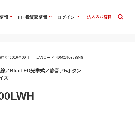
情報
IR・投資家情報
ログイン
時期：2016年09月
JANコード：4950190358848
ス 有線／BlueLED光学式／静音／5ボタン
イズ
00LWH