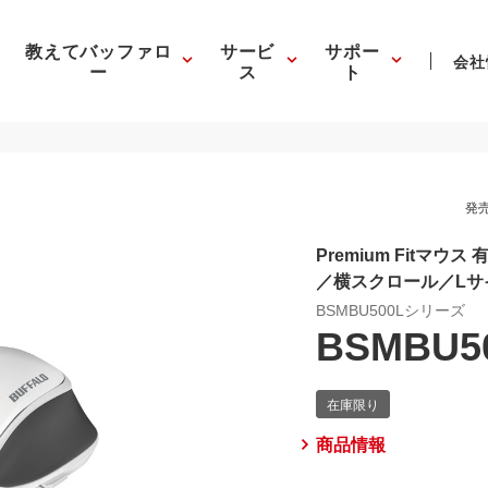
教えてバッファロ
サービ
サポー
会社
ー
ス
ト
発売
Premium Fitマウ
／横スクロール／Lサ
BSMBU500Lシリーズ
BSMBU5
商品情報