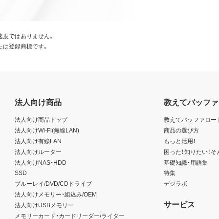
速度ではありません。
たは登録商標です。
法人向け商品
教えてバッファ
法人向け商品トップ
教えてバッファロー
法人向けWi-Fi(無線LAN)
商品の選び方
法人向け有線LAN
もっと活用！
法人向けルーター
困った！知りたい！そ
法人向けNAS・HDD
基礎知識・用語集
SSD
特集
ブルーレイ/DVD/CDドライブ
デジラボ
法人向けメモリー・組込み/OEM
サービス
法人向けUSBメモリー
メモリーカード・カードリーダー/ライター