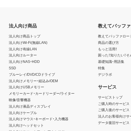
法人向け商品
教えてバッファ
法人向け商品トップ
教えてバッファロー
法人向けWi-Fi(無線LAN)
商品の選び方
法人向け有線LAN
もっと活用！
法人向けルーター
困った！知りたい！そ
法人向けNAS・HDD
基礎知識・用語集
SSD
特集
ブルーレイ/DVD/CDドライブ
デジラボ
法人向けメモリー・組込み/OEM
サービス
法人向けUSBメモリー
メモリーカード・カードリーダー/ライター
サービストップ
映像/音響機器
ご購入時のサービス
法人向け液晶ディスプレイ
ご購入後のサービス
法人向けケーブル
法人のお客様向けサ
法人向けマウス・キーボード・入力機器
データ復旧サービス
法人向けヘッドセット