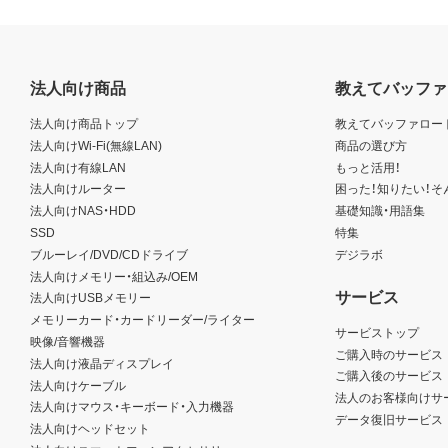
法人向け商品
教えてバッファ
法人向け商品トップ
教えてバッファロー
法人向けWi-Fi(無線LAN)
商品の選び方
法人向け有線LAN
もっと活用！
法人向けルーター
困った！知りたい！そ
法人向けNAS・HDD
基礎知識・用語集
SSD
特集
ブルーレイ/DVD/CDドライブ
デジラボ
法人向けメモリー・組込み/OEM
サービス
法人向けUSBメモリー
メモリーカード・カードリーダー/ライター
サービストップ
映像/音響機器
ご購入時のサービス
法人向け液晶ディスプレイ
ご購入後のサービス
法人向けケーブル
法人のお客様向けサ
法人向けマウス・キーボード・入力機器
データ復旧サービス
法人向けヘッドセット