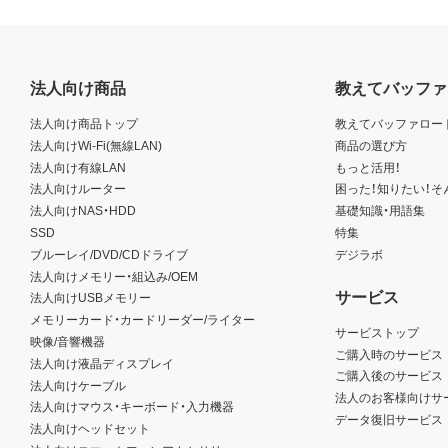
法人向け商品
教えてバッファ
法人向け商品トップ
教えてバッファロー
法人向けWi-Fi(無線LAN)
商品の選び方
法人向け有線LAN
もっと活用！
法人向けルーター
困った！知りたい！そ
法人向けNAS・HDD
基礎知識・用語集
SSD
特集
ブルーレイ/DVD/CDドライブ
デジラボ
法人向けメモリー・組込み/OEM
サービス
法人向けUSBメモリー
メモリーカード・カードリーダー/ライター
サービストップ
映像/音響機器
ご購入時のサービス
法人向け液晶ディスプレイ
ご購入後のサービス
法人向けケーブル
法人のお客様向けサ
法人向けマウス・キーボード・入力機器
データ復旧サービス
法人向けヘッドセット