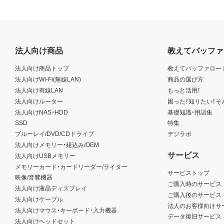
法人向け商品
教えてバッファ
法人向け商品トップ
教えてバッファロー
法人向けWi-Fi(無線LAN)
商品の選び方
法人向け有線LAN
もっと活用！
法人向けルーター
困った！知りたい！そ
法人向けNAS・HDD
基礎知識・用語集
SSD
特集
ブルーレイ/DVD/CDドライブ
デジラボ
法人向けメモリー・組込み/OEM
サービス
法人向けUSBメモリー
メモリーカード・カードリーダー/ライター
サービストップ
映像/音響機器
ご購入時のサービス
法人向け液晶ディスプレイ
ご購入後のサービス
法人向けケーブル
法人のお客様向けサ
法人向けマウス・キーボード・入力機器
データ復旧サービス
法人向けヘッドセット