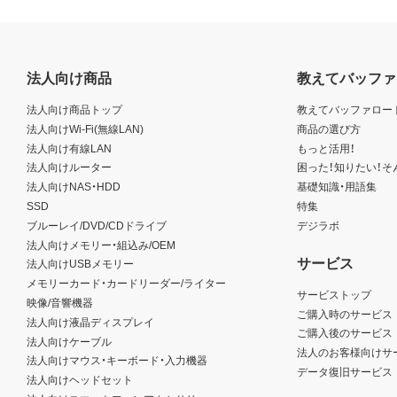
法人向け商品
教えてバッファ
法人向け商品トップ
教えてバッファロー
法人向けWi-Fi(無線LAN)
商品の選び方
法人向け有線LAN
もっと活用！
法人向けルーター
困った！知りたい！そ
法人向けNAS・HDD
基礎知識・用語集
SSD
特集
ブルーレイ/DVD/CDドライブ
デジラボ
法人向けメモリー・組込み/OEM
サービス
法人向けUSBメモリー
メモリーカード・カードリーダー/ライター
サービストップ
映像/音響機器
ご購入時のサービス
法人向け液晶ディスプレイ
ご購入後のサービス
法人向けケーブル
法人のお客様向けサ
法人向けマウス・キーボード・入力機器
データ復旧サービス
法人向けヘッドセット