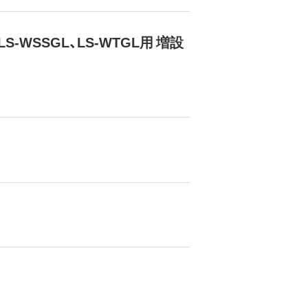
L、LS-WSSGL、LS-WTGL用 増設