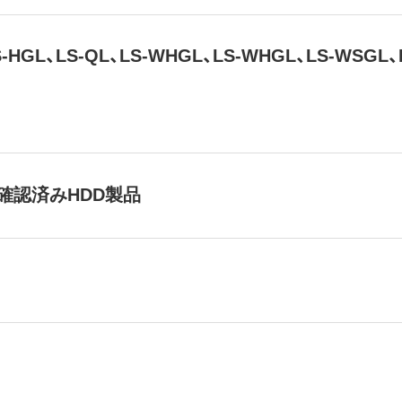
LS-HGL、LS-QL、LS-WHGL、LS-WHGL、LS-WSG
確認済みHDD製品