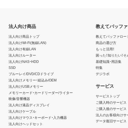
法人向け商品
教えてバッファ
法人向け商品トップ
教えてバッファロー
法人向けWi-Fi(無線LAN)
商品の選び方
法人向け有線LAN
もっと活用！
法人向けルーター
困った！知りたい！そ
法人向けNAS・HDD
基礎知識・用語集
SSD
特集
ブルーレイ/DVD/CDドライブ
デジラボ
法人向けメモリー・組込み/OEM
サービス
法人向けUSBメモリー
メモリーカード・カードリーダー/ライター
サービストップ
映像/音響機器
ご購入時のサービス
法人向け液晶ディスプレイ
ご購入後のサービス
法人向けケーブル
法人のお客様向けサ
法人向けマウス・キーボード・入力機器
データ復旧サービス
法人向けヘッドセット