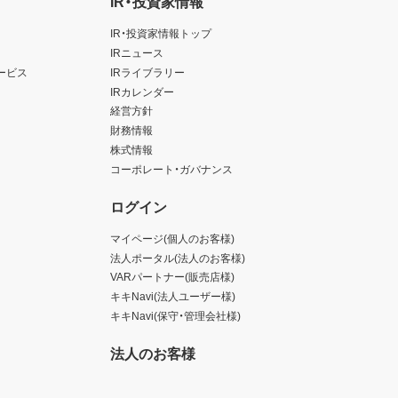
IR・投資家情報
IR・投資家情報トップ
IRニュース
ービス
IRライブラリー
IRカレンダー
経営方針
財務情報
株式情報
コーポレート・ガバナンス
ログイン
マイページ(個人のお客様)
法人ポータル(法人のお客様)
VARパートナー(販売店様)
キキNavi(法人ユーザー様)
キキNavi(保守・管理会社様)
法人のお客様