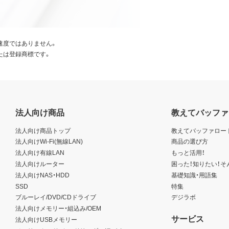
速度ではありません。
たは登録商標です。
法人向け商品
教えてバッファ
法人向け商品トップ
教えてバッファロー
法人向けWi-Fi(無線LAN)
商品の選び方
法人向け有線LAN
もっと活用！
法人向けルーター
困った！知りたい！そ
法人向けNAS・HDD
基礎知識・用語集
SSD
特集
ブルーレイ/DVD/CDドライブ
デジラボ
法人向けメモリー・組込み/OEM
サービス
法人向けUSBメモリー