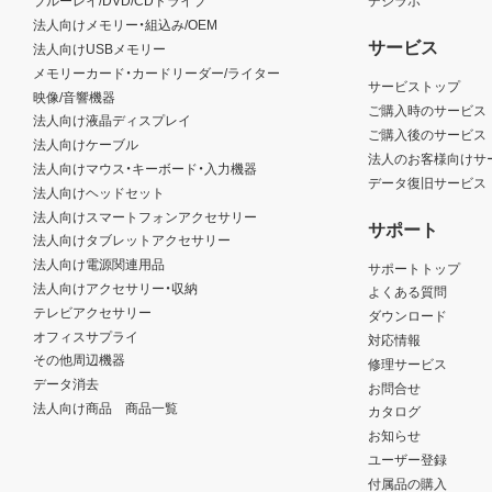
ブルーレイ/DVD/CDドライブ
デジラボ
法人向けメモリー・組込み/OEM
サービス
法人向けUSBメモリー
メモリーカード・カードリーダー/ライター
サービストップ
映像/音響機器
ご購入時のサービス
法人向け液晶ディスプレイ
ご購入後のサービス
法人向けケーブル
法人のお客様向けサ
法人向けマウス・キーボード・入力機器
データ復旧サービス
法人向けヘッドセット
法人向けスマートフォンアクセサリー
サポート
法人向けタブレットアクセサリー
法人向け電源関連用品
サポートトップ
法人向けアクセサリー・収納
よくある質問
テレビアクセサリー
ダウンロード
オフィスサプライ
対応情報
その他周辺機器
修理サービス
データ消去
お問合せ
法人向け商品 商品一覧
カタログ
お知らせ
ユーザー登録
付属品の購入