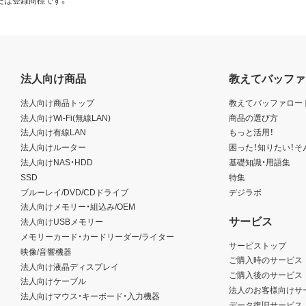
法人向け商品
教えてバッファ
法人向け商品トップ
教えてバッファロー
法人向けWi-Fi(無線LAN)
商品の選び方
法人向け有線LAN
もっと活用！
法人向けルーター
困った！知りたい！そ
法人向けNAS・HDD
基礎知識・用語集
SSD
特集
ブルーレイ/DVD/CDドライブ
デジラボ
法人向けメモリー・組込み/OEM
サービス
法人向けUSBメモリー
メモリーカード・カードリーダー/ライター
サービストップ
映像/音響機器
ご購入時のサービス
法人向け液晶ディスプレイ
ご購入後のサービス
法人向けケーブル
法人のお客様向けサ
法人向けマウス・キーボード・入力機器
データ復旧サービス