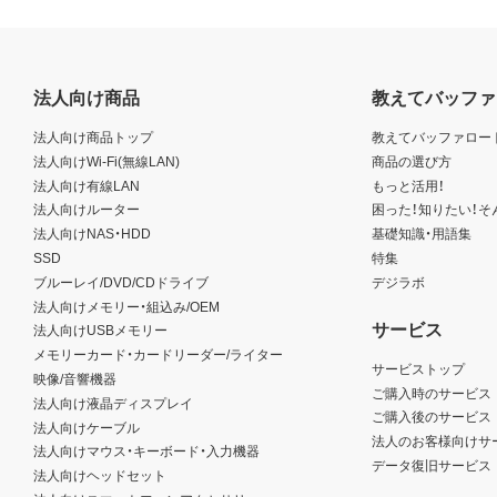
法人向け商品
教えてバッファ
法人向け商品トップ
教えてバッファロー
法人向けWi-Fi(無線LAN)
商品の選び方
法人向け有線LAN
もっと活用！
法人向けルーター
困った！知りたい！そ
法人向けNAS・HDD
基礎知識・用語集
SSD
特集
ブルーレイ/DVD/CDドライブ
デジラボ
法人向けメモリー・組込み/OEM
サービス
法人向けUSBメモリー
メモリーカード・カードリーダー/ライター
サービストップ
映像/音響機器
ご購入時のサービス
法人向け液晶ディスプレイ
ご購入後のサービス
法人向けケーブル
法人のお客様向けサ
法人向けマウス・キーボード・入力機器
データ復旧サービス
法人向けヘッドセット