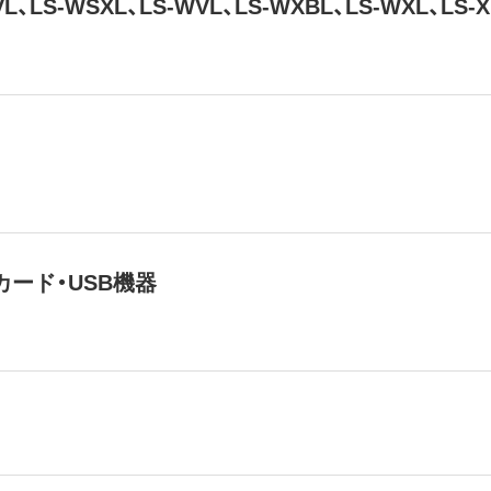
-VL、LS-WSXL、LS-WVL、LS-WXBL、LS-WXL、LS
ード・USB機器