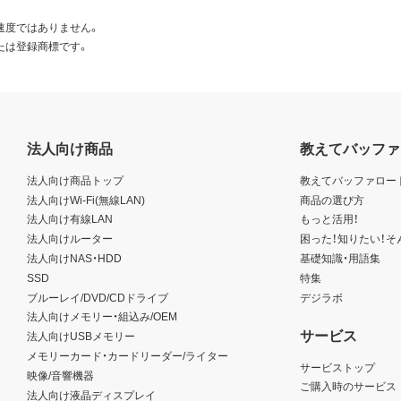
速度ではありません。
たは登録商標です。
法人向け商品
教えてバッファ
法人向け商品トップ
教えてバッファロー
法人向けWi-Fi(無線LAN)
商品の選び方
法人向け有線LAN
もっと活用！
法人向けルーター
困った！知りたい！そ
法人向けNAS・HDD
基礎知識・用語集
SSD
特集
ブルーレイ/DVD/CDドライブ
デジラボ
法人向けメモリー・組込み/OEM
サービス
法人向けUSBメモリー
メモリーカード・カードリーダー/ライター
サービストップ
映像/音響機器
ご購入時のサービス
法人向け液晶ディスプレイ