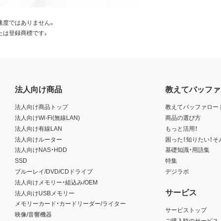
速度ではありません。
たは登録商標です。
法人向け商品
教えてバッファ
法人向け商品トップ
教えてバッファロー
法人向けWi-Fi(無線LAN)
商品の選び方
法人向け有線LAN
もっと活用！
法人向けルーター
困った！知りたい！そ
法人向けNAS・HDD
基礎知識・用語集
SSD
特集
ブルーレイ/DVD/CDドライブ
デジラボ
法人向けメモリー・組込み/OEM
サービス
法人向けUSBメモリー
メモリーカード・カードリーダー/ライター
サービストップ
映像/音響機器
ご購入時のサービス