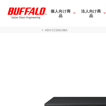
個人向け商
法人向け商
品
品
HDV-CCD6U3BA